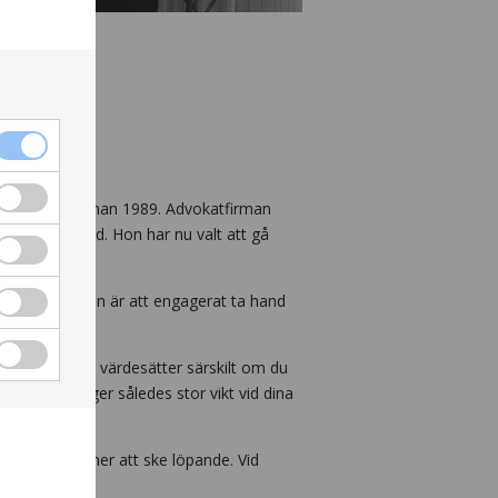
ade advokatfirman 1989. Advokatfirman
urist anställd. Hon har nu valt att gå
. Vår ambition är att engagerat ta hand
i domstol. Vi värdesätter särskilt om du
byrå och lägger således stor vikt vid dina
rytering kommer att ske löpande. Vid