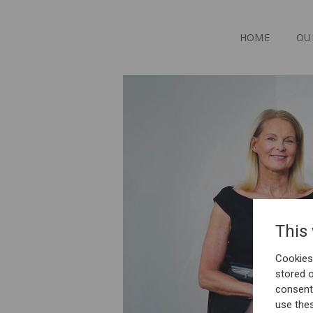
HOME
OU
This
Cookies 
stored 
consent
use the