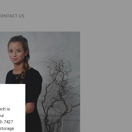
CONTACT US
ich is
our
49-7427
storage