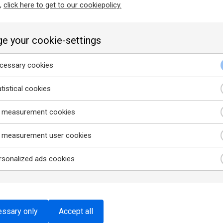
n,
click here to get to our cookiepolicy.
kes för tillträde under tidig höst
e your cookie-settings
essary cookies
nder tidig höst.
tistical cookies
ra lokaler på Narvavägen 18, Östermalm. Advokat Pia Tengvall start
tsekreterare. Fram till den 1 augusti 2018 hade vi även en biträdande j
 measurement cookies
 en ny biträdande jurist.
socialmål. Advokat Lina Nodby arbetar även med ekonomisk familjerätt
measurement user cookies
juridiska frågeställningar och intressen.
sonalized ads cookies
ienterad samt har ett genuint intresse för människor och att processa 
atbyrå tidigare. Språkkunskaper är meriterande. Vi är en liten advokat
även en hundvänlig byrå.
 du är intresserad. Handlingarna skickas till
ln@advtengvall.se
. Rek
ssary only
Accept all
ärna advokat Lina Nodby, tel. 08-270025 alt
ln@advtengvall.se
.