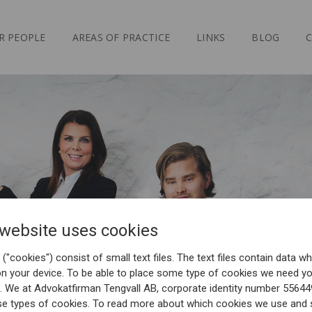
R PEOPLE
AREAS OF PRACTICE
LINKS
BLOG
 website uses cookies
("cookies") consist of small text files. The text files contain data wh
on your device. To be able to place some type of cookies we need y
. We at Advokatfirman Tengvall AB, corporate identity number 5564
se types of cookies. To read more about which cookies we use and 