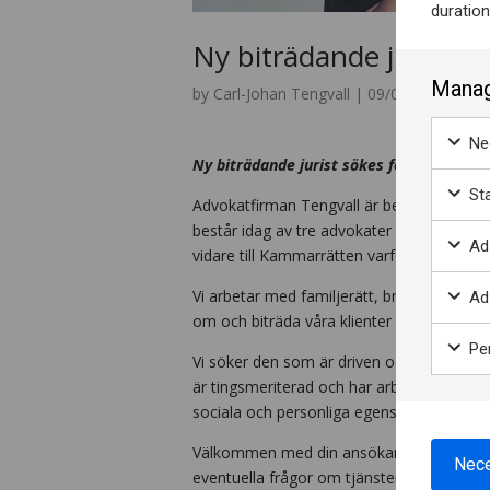
duratio
Ny biträdande jurist sö
Manag
by
Carl-Johan Tengvall
|
09/08 - 2018
Nec
Ny biträdande jurist sökes för tillträde u
Sta
Advokatfirman Tengvall är belägen i vack
består idag av tre advokater och en advoka
Ad
vidare till Kammarrätten varför vi nu söker
Vi arbetar med familjerätt, brottmål och 
Ad 
om och biträda våra klienter utifrån deras 
Per
Vi söker den som är driven och lösningsor
är tingsmeriterad och har arbetat på advok
sociala och personliga egenskaper. Vi är 
Välkommen med din ansökan och ditt CV om
Nece
eventuella frågor om tjänsten, kontakta g